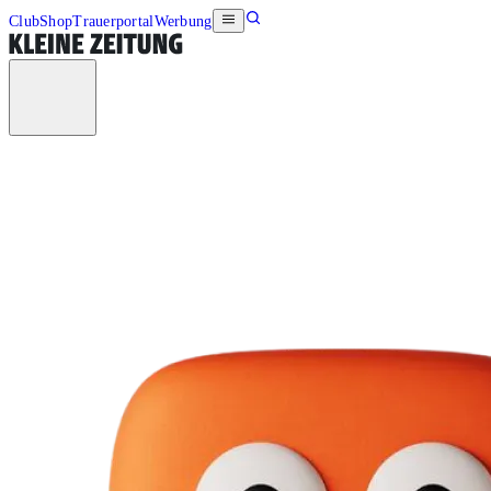
Club
Shop
Trauerportal
Werbung