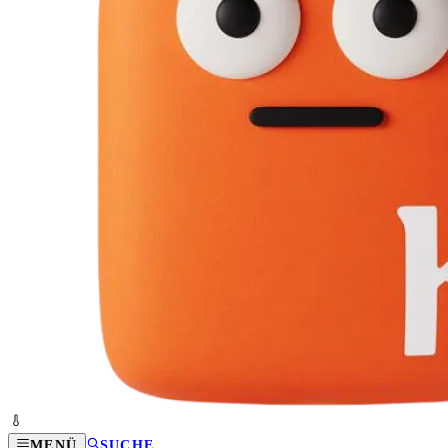
MENÜ
SUCHE