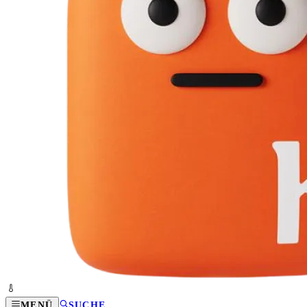
MENÜ
SUCHE