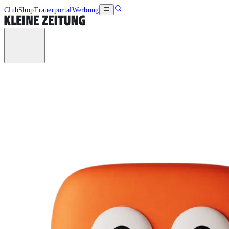
Club
Shop
Trauerportal
Werbung