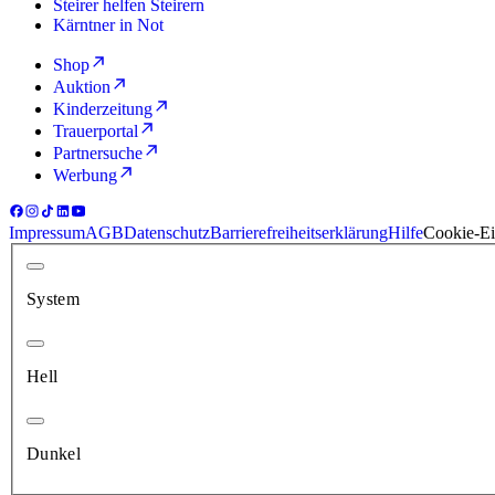
Steirer helfen Steirern
Kärntner in Not
Shop
Auktion
Kinderzeitung
Trauerportal
Partnersuche
Werbung
Impressum
AGB
Datenschutz
Barrierefreiheitserklärung
Hilfe
Cookie-Ei
System
Hell
Dunkel