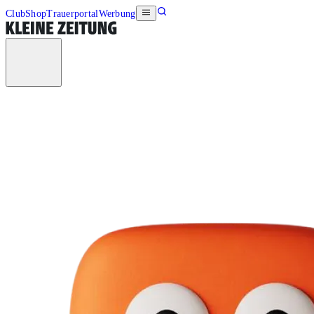
Club
Shop
Trauerportal
Werbung