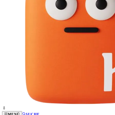
MENÜ
SUCHE