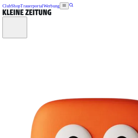
Club
Shop
Trauerportal
Werbung