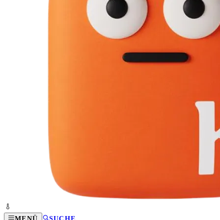
MENÜ
SUCHE