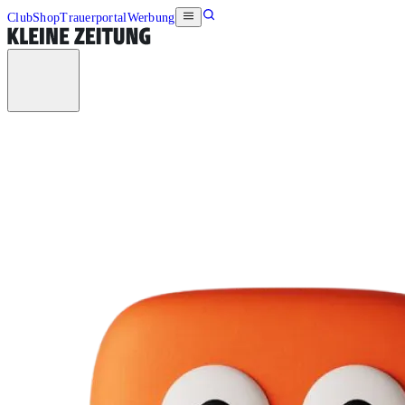
Club
Shop
Trauerportal
Werbung