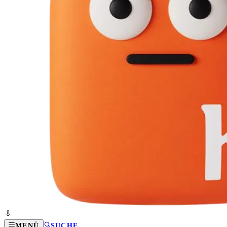
MENÜ
SUCHE