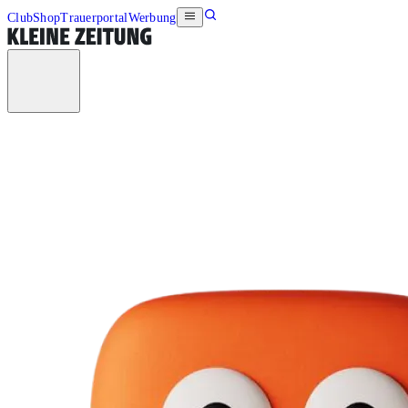
Club
Shop
Trauerportal
Werbung