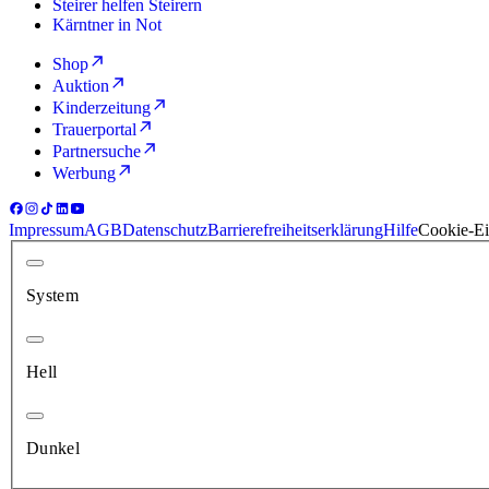
Steirer helfen Steirern
Kärntner in Not
Shop
Auktion
Kinderzeitung
Trauerportal
Partnersuche
Werbung
Impressum
AGB
Datenschutz
Barrierefreiheitserklärung
Hilfe
Cookie-Ei
System
Hell
Dunkel