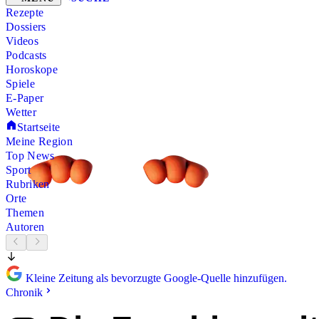
Rezepte
Dossiers
Videos
Podcasts
Horoskope
Spiele
E-Paper
Wetter
Startseite
Meine Region
Top News
Sport
Rubriken
Orte
Themen
Autoren
Kleine Zeitung als bevorzugte Google-Quelle hinzufügen.
Chronik