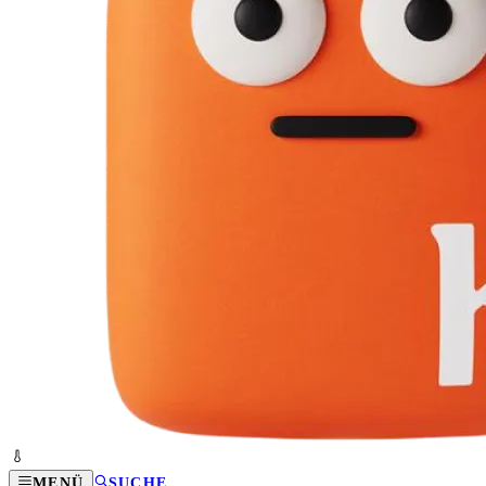
MENÜ
SUCHE