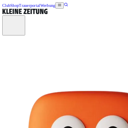
Club
Shop
Trauerportal
Werbung