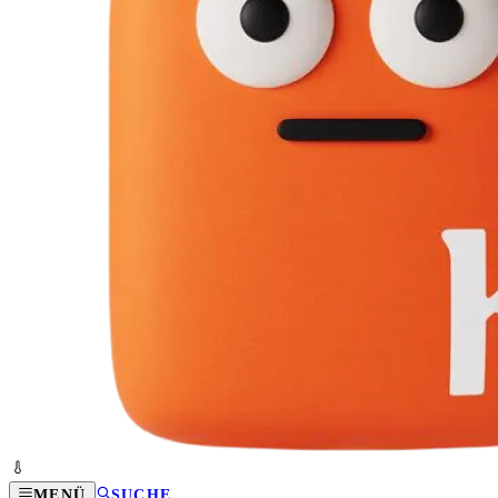
MENÜ
SUCHE