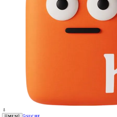
MENÜ
SUCHE