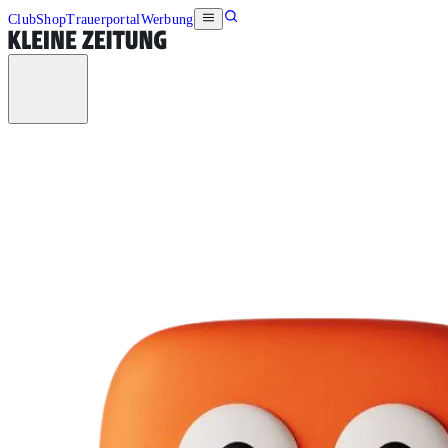
Club
Shop
Trauerportal
Werbung