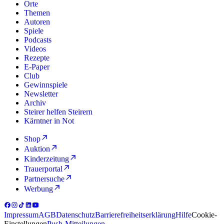
Orte
Themen
Autoren
Spiele
Podcasts
Videos
Rezepte
E-Paper
Club
Gewinnspiele
Newsletter
Archiv
Steirer helfen Steirern
Kärntner in Not
Shop
Auktion
Kinderzeitung
Trauerportal
Partnersuche
Werbung
Impressum
AGB
Datenschutz
Barrierefreiheitserklärung
Hilfe
Cookie-
Einstellungen
Push-Mitteilungen