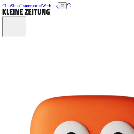
Club
Shop
Trauerportal
Werbung