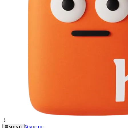
MENÜ
SUCHE