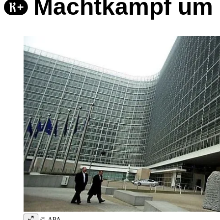
Machtkampf um 
© APA