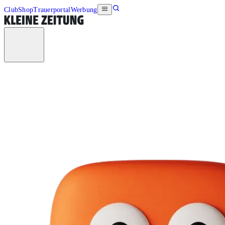
Club
Shop
Trauerportal
Werbung