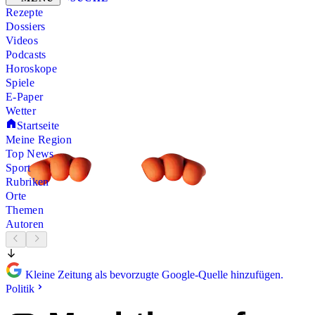
Rezepte
Dossiers
Videos
Podcasts
Horoskope
Spiele
E-Paper
Wetter
Startseite
Meine Region
Top News
Sport
Rubriken
Orte
Themen
Autoren
Kleine Zeitung als bevorzugte Google-Quelle hinzufügen.
Politik