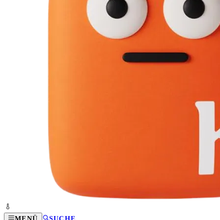
MENÜ
SUCHE