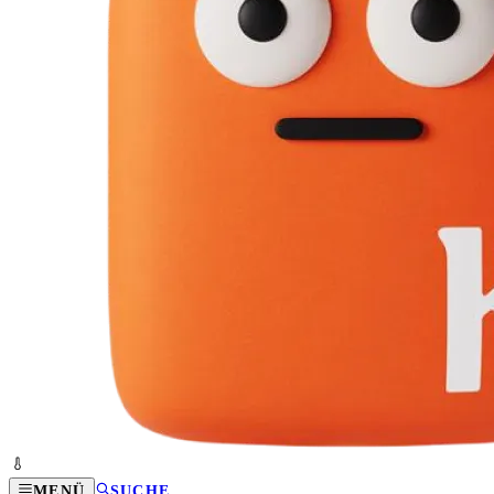
MENÜ
SUCHE