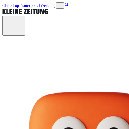
Club
Shop
Trauerportal
Werbung