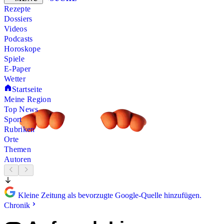
Rezepte
Dossiers
Videos
Podcasts
Horoskope
Spiele
E-Paper
Wetter
Startseite
Meine Region
Top News
Sport
Rubriken
Orte
Themen
Autoren
Kleine Zeitung als bevorzugte Google-Quelle hinzufügen.
Chronik