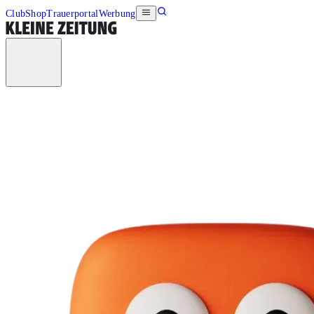
Club
Shop
Trauerportal
Werbung