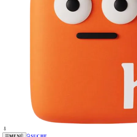
MENÜ
SUCHE