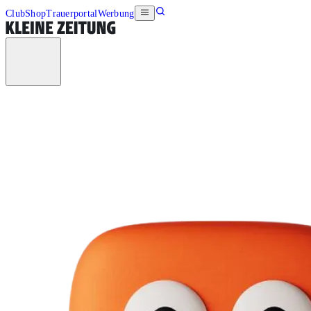
Club
Shop
Trauerportal
Werbung