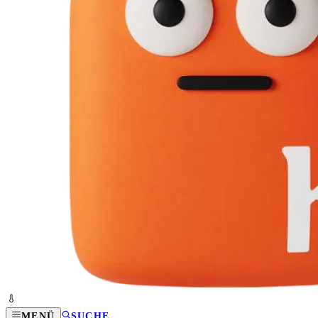
MENÜ
SUCHE