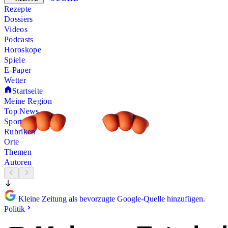
Rezepte
Dossiers
Videos
Podcasts
Horoskope
Spiele
E-Paper
Wetter
Startseite
Meine Region
Top News
Sport
Rubriken
Orte
Themen
Autoren
Kleine Zeitung als bevorzugte Google-Quelle hinzufügen.
Politik