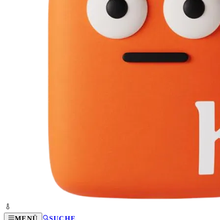
MENÜ
SUCHE