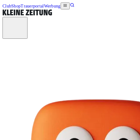
Club
Shop
Trauerportal
Werbung