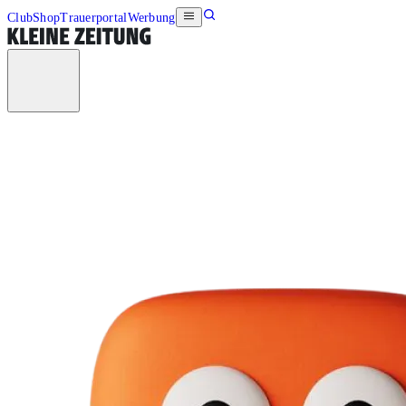
Club
Shop
Trauerportal
Werbung