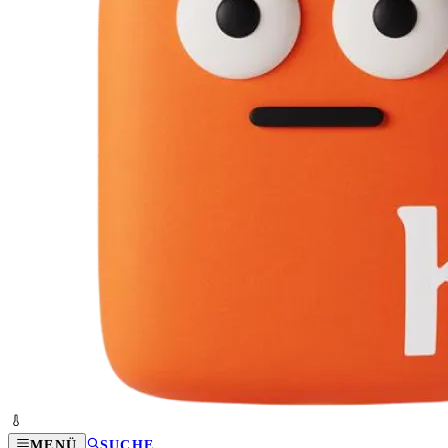
MENÜ
SUCHE