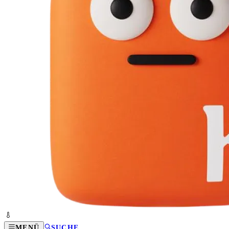
MENÜ
SUCHE