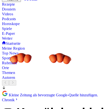
Rezepte
Dossiers
Videos
Podcasts
Horoskope
Spiele
E-Paper
Wetter
Startseite
Meine Region
Top News
Sport
Rubriken
Orte
Themen
Autoren
Kleine Zeitung als bevorzugte Google-Quelle hinzufügen.
Chronik