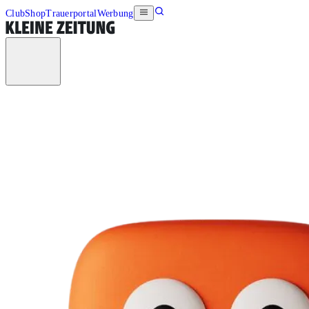
Club
Shop
Trauerportal
Werbung