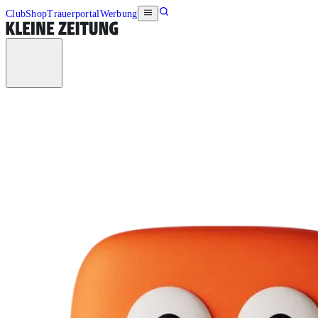
Club
Shop
Trauerportal
Werbung