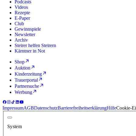
Podcasts
Videos
Rezepte
E-Paper
Club
Gewinnspiele
Newsletter
Archiv
Steirer helfen Steirern
Kärntner in Not
Shop
Auktion
Kinderzeitung
Trauerportal
Partnersuche
Werbung
Impressum
AGB
Datenschutz
Barrierefreiheitserklärung
Hilfe
Cookie-Ei
System