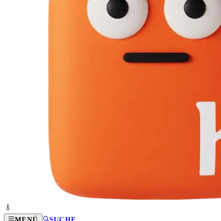
MENÜ
SUCHE