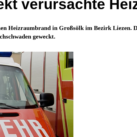
fekt verursachte He
nen Heizraumbrand in Großsölk im Bezirk Liezen. Di
uchschwaden geweckt.