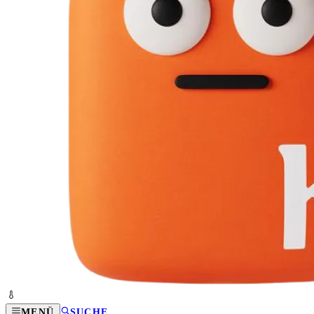
MENÜ
SUCHE