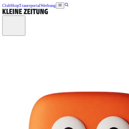
Club
Shop
Trauerportal
Werbung