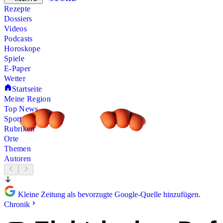
Rezepte
Dossiers
Videos
Podcasts
Horoskope
Spiele
E-Paper
Wetter
Startseite
Meine Region
Top News
Sport
Rubriken
Orte
Themen
Autoren
Kleine Zeitung als bevorzugte Google-Quelle hinzufügen.
Chronik