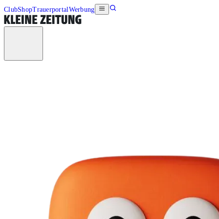
Club
Shop
Trauerportal
Werbung