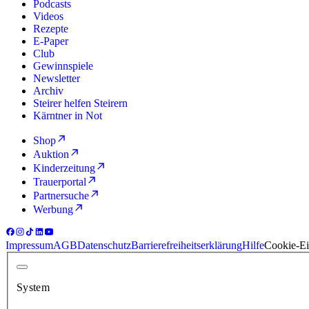
Podcasts
Videos
Rezepte
E-Paper
Club
Gewinnspiele
Newsletter
Archiv
Steirer helfen Steirern
Kärntner in Not
Shop
Auktion
Kinderzeitung
Trauerportal
Partnersuche
Werbung
Impressum
AGB
Datenschutz
Barrierefreiheitserklärung
Hilfe
Cookie-Ei
System