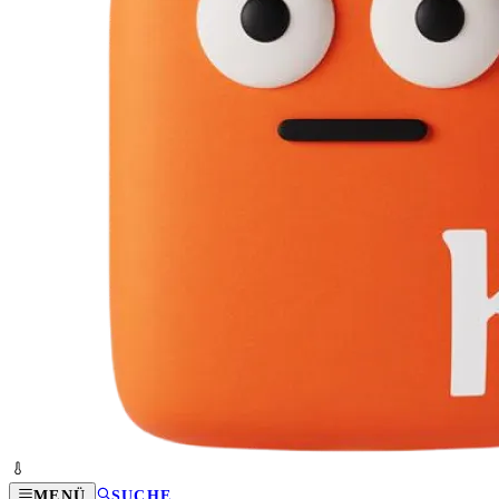
MENÜ
SUCHE