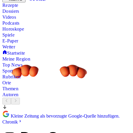
Rezepte
Dossiers
Videos
Podcasts
Horoskope
Spiele
E-Paper
Wetter
Startseite
Meine Region
Top News
Sport
Rubriken
Orte
Themen
Autoren
Kleine Zeitung als bevorzugte Google-Quelle hinzufügen.
Chronik