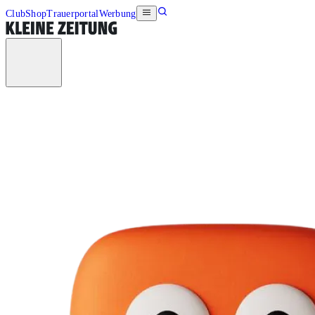
Club
Shop
Trauerportal
Werbung