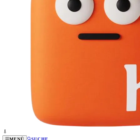
MENÜ
SUCHE