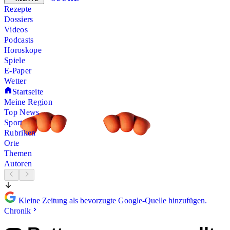
Rezepte
Dossiers
Videos
Podcasts
Horoskope
Spiele
E-Paper
Wetter
Startseite
Meine Region
Top News
Sport
Rubriken
Orte
Themen
Autoren
Kleine Zeitung als bevorzugte Google-Quelle hinzufügen.
Chronik