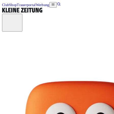
Club
Shop
Trauerportal
Werbung