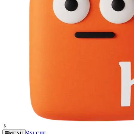
MENÜ
SUCHE