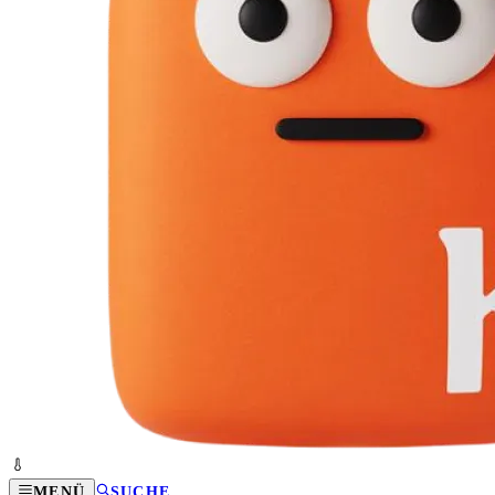
MENÜ
SUCHE