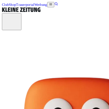
Club
Shop
Trauerportal
Werbung