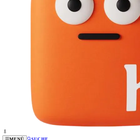
MENÜ
SUCHE