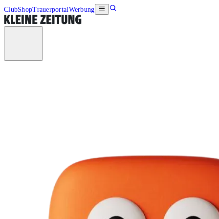
Club
Shop
Trauerportal
Werbung