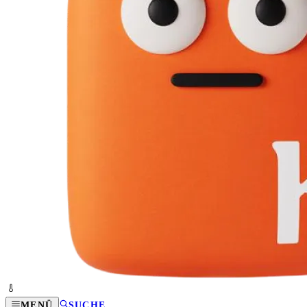
MENÜ
SUCHE