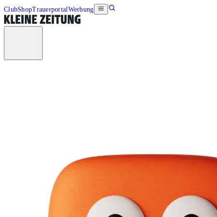
Club
Shop
Trauerportal
Werbung