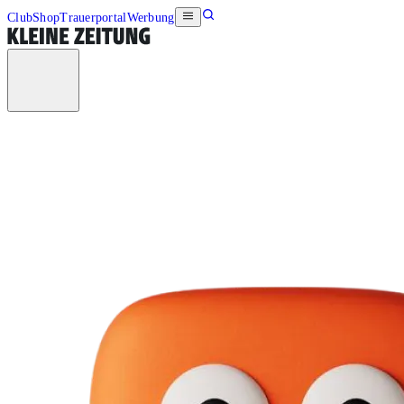
Club
Shop
Trauerportal
Werbung