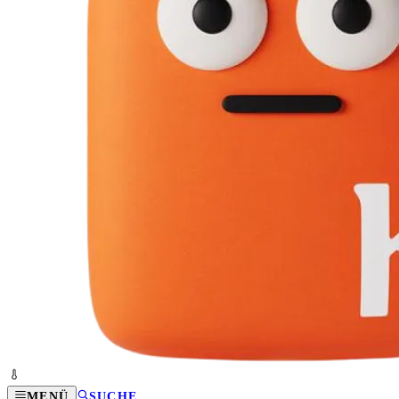
MENÜ
SUCHE