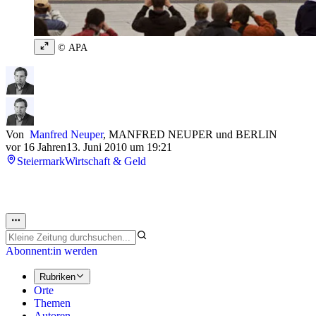
© APA
Von
Manfred Neuper
,
MANFRED NEUPER
und
BERLIN
vor 16 Jahren
13. Juni 2010 um 19:21
Steiermark
Wirtschaft & Geld
Abonnent:in werden
Rubriken
Orte
Themen
Autoren