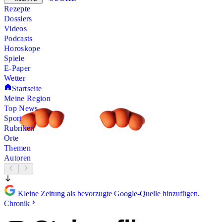
Rezepte
Dossiers
Videos
Podcasts
Horoskope
Spiele
E-Paper
Wetter
Startseite
Meine Region
Top News
Sport
Rubriken
Orte
Themen
Autoren
Kleine Zeitung als bevorzugte Google-Quelle hinzufügen.
Chronik