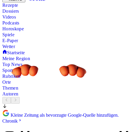
Rezepte
Dossiers
Videos
Podcasts
Horoskope
Spiele
E-Paper
Wetter
Startseite
Meine Region
Top News
Sport
Rubriken
Orte
Themen
Autoren
Kleine Zeitung als bevorzugte Google-Quelle hinzufügen.
Chronik