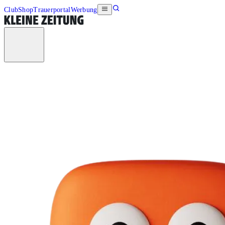
Club
Shop
Trauerportal
Werbung