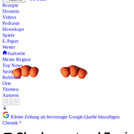
Rezepte
Dossiers
Videos
Podcasts
Horoskope
Spiele
E-Paper
Wetter
Startseite
Meine Region
Top News
Sport
Rubriken
Orte
Themen
Autoren
Kleine Zeitung als bevorzugte Google-Quelle hinzufügen.
Chronik