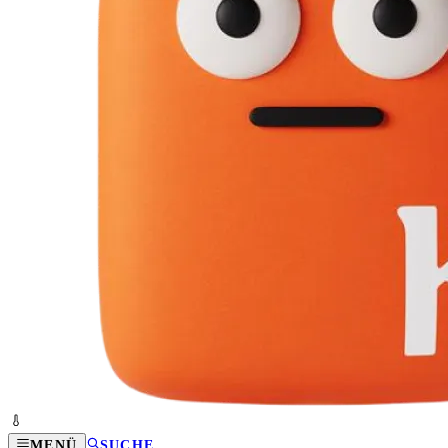
MENÜ
SUCHE