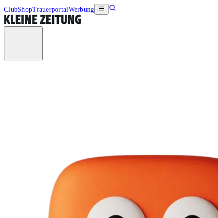
Club
Shop
Trauerportal
Werbung