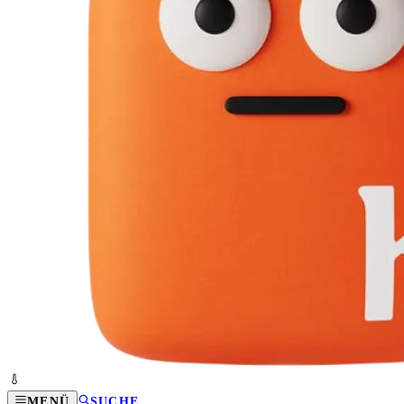
MENÜ
SUCHE