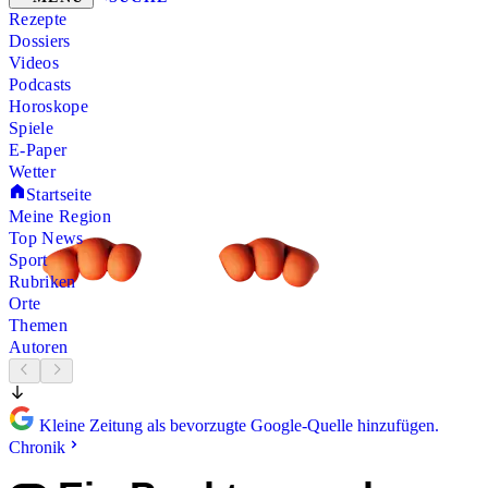
Rezepte
Dossiers
Videos
Podcasts
Horoskope
Spiele
E-Paper
Wetter
Startseite
Meine Region
Top News
Sport
Rubriken
Orte
Themen
Autoren
Kleine Zeitung als bevorzugte Google-Quelle hinzufügen.
Chronik