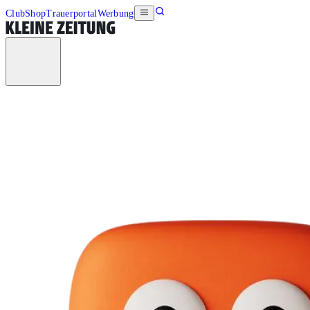
Club
Shop
Trauerportal
Werbung