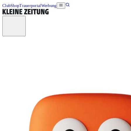
Club
Shop
Trauerportal
Werbung