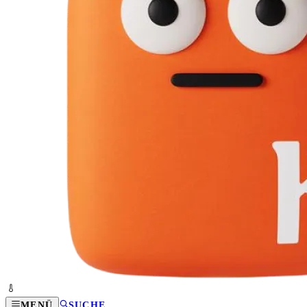
MENÜ
SUCHE