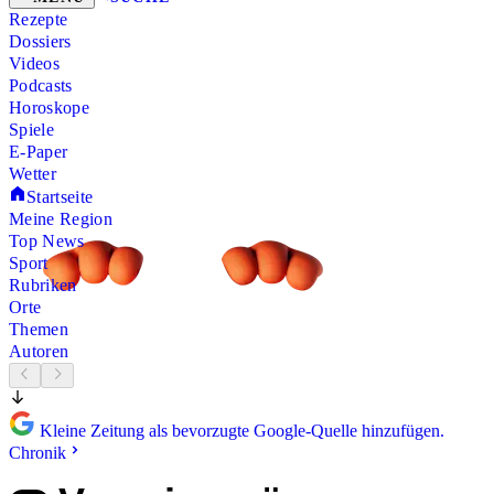
Rezepte
Dossiers
Videos
Podcasts
Horoskope
Spiele
E-Paper
Wetter
Startseite
Meine Region
Top News
Sport
Rubriken
Orte
Themen
Autoren
Kleine Zeitung als bevorzugte Google-Quelle hinzufügen.
Chronik