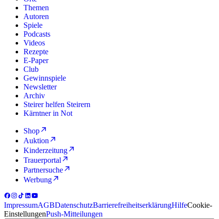
Themen
Autoren
Spiele
Podcasts
Videos
Rezepte
E-Paper
Club
Gewinnspiele
Newsletter
Archiv
Steirer helfen Steirern
Kärntner in Not
Shop
Auktion
Kinderzeitung
Trauerportal
Partnersuche
Werbung
Impressum
AGB
Datenschutz
Barrierefreiheitserklärung
Hilfe
Cookie-
Einstellungen
Push-Mitteilungen