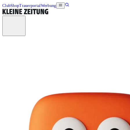
Club
Shop
Trauerportal
Werbung