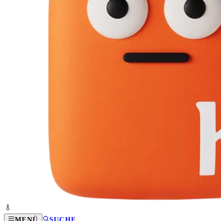
MENÜ
SUCHE