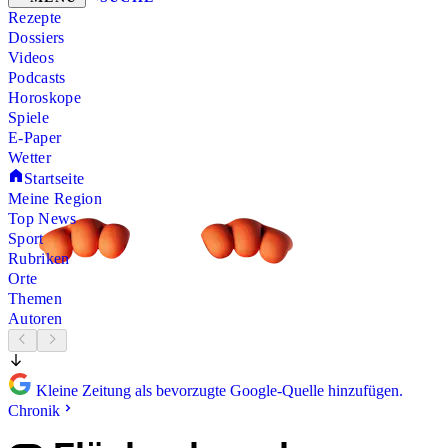
Rezepte
Dossiers
Videos
Podcasts
Horoskope
Spiele
E-Paper
Wetter
Startseite
Meine Region
Top News
Sport
Rubriken
Orte
Themen
Autoren
Kleine Zeitung als bevorzugte Google-Quelle hinzufügen.
Chronik