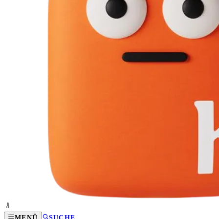
MENÜ
SUCHE