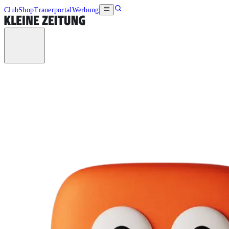
Club
Shop
Trauerportal
Werbung