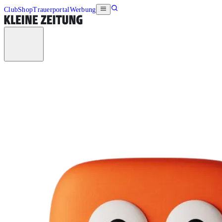
Club
Shop
Trauerportal
Werbung