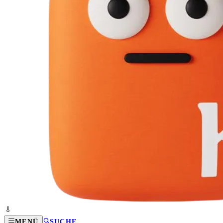
MENÜ
SUCHE