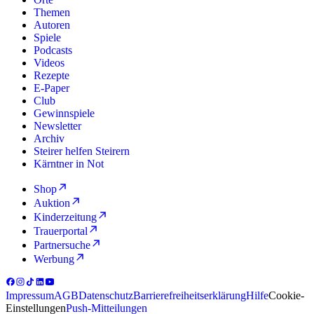
Themen
Autoren
Spiele
Podcasts
Videos
Rezepte
E-Paper
Club
Gewinnspiele
Newsletter
Archiv
Steirer helfen Steirern
Kärntner in Not
Shop
Auktion
Kinderzeitung
Trauerportal
Partnersuche
Werbung
Impressum
AGB
Datenschutz
Barrierefreiheitserklärung
Hilfe
Cookie-
Einstellungen
Push-Mitteilungen