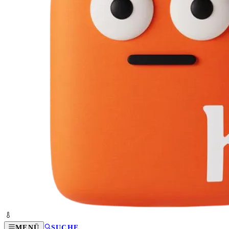
MENÜ
SUCHE