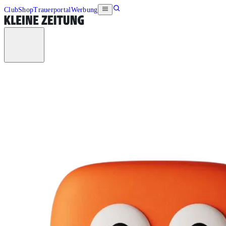
Club
Shop
Trauerportal
Werbung