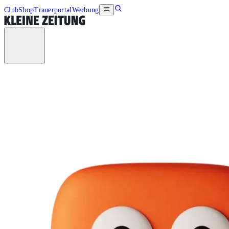
Club
Shop
Trauerportal
Werbung