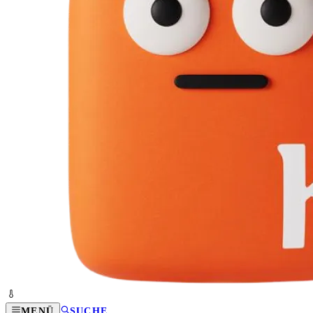
MENÜ
SUCHE