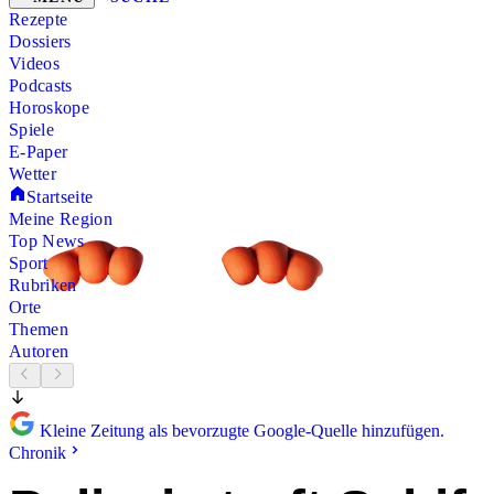
Rezepte
Dossiers
Videos
Podcasts
Horoskope
Spiele
E-Paper
Wetter
Startseite
Meine Region
Top News
Sport
Rubriken
Orte
Themen
Autoren
Kleine Zeitung als bevorzugte Google-Quelle hinzufügen.
Chronik