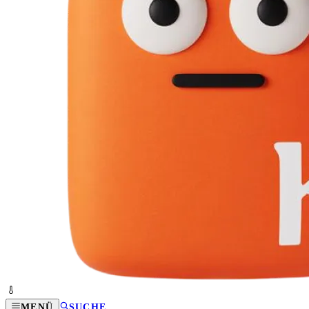
MENÜ
SUCHE