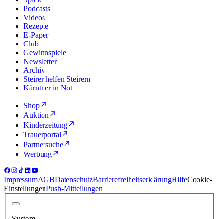
Podcasts
Videos
Rezepte
E-Paper
Club
Gewinnspiele
Newsletter
Archiv
Steirer helfen Steirern
Kärntner in Not
Shop
Auktion
Kinderzeitung
Trauerportal
Partnersuche
Werbung
Impressum
AGB
Datenschutz
Barrierefreiheitserklärung
Hilfe
Cookie-
Einstellungen
Push-Mitteilungen
System