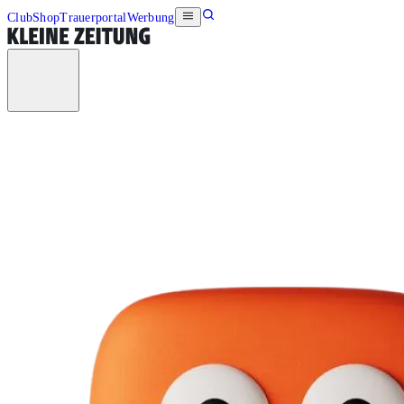
Club
Shop
Trauerportal
Werbung