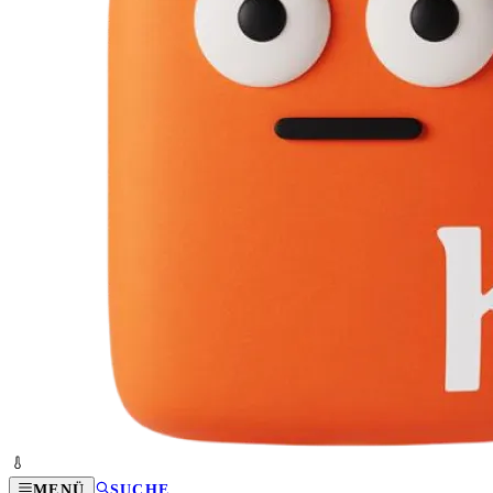
MENÜ
SUCHE