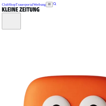
Club
Shop
Trauerportal
Werbung