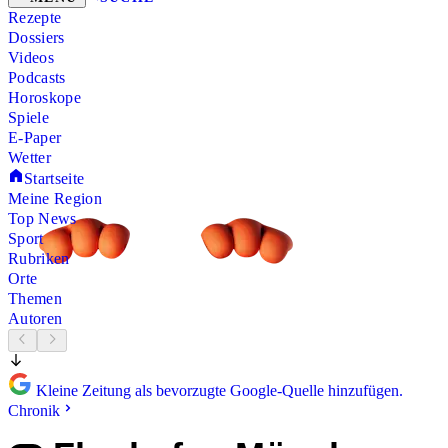
Rezepte
Dossiers
Videos
Podcasts
Horoskope
Spiele
E-Paper
Wetter
Startseite
Meine Region
Top News
Sport
Rubriken
Orte
Themen
Autoren
Kleine Zeitung als bevorzugte Google-Quelle hinzufügen.
Chronik