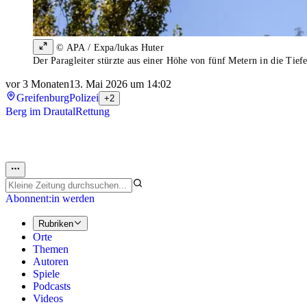
© APA / Expa/lukas Huter
Der Paragleiter stürzte aus einer Höhe von fünf Metern in die Tief
vor 3 Monaten
13. Mai 2026 um 14:02
Greifenburg
Polizei
+2
Berg im Drautal
Rettung
Abonnent:in werden
Rubriken
Orte
Themen
Autoren
Spiele
Podcasts
Videos