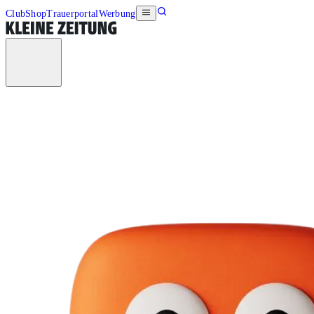
Club
Shop
Trauerportal
Werbung