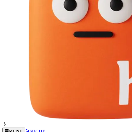
MENÜ
SUCHE