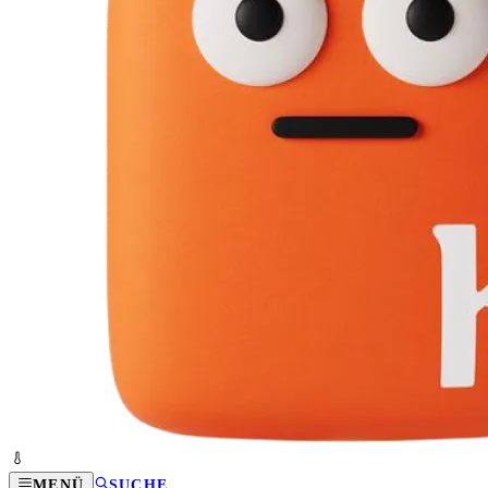
MENÜ
SUCHE