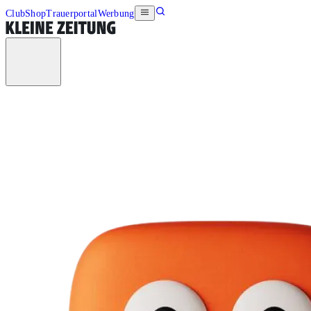
Club
Shop
Trauerportal
Werbung