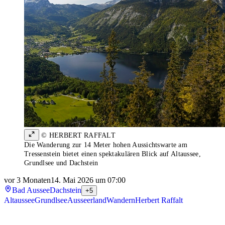
© HERBERT RAFFALT
Die Wanderung zur 14 Meter hohen Aussichtswarte am
Tressenstein bietet einen spektakulären Blick auf Altaussee,
Grundlsee und Dachstein
vor 3 Monaten
14. Mai 2026 um 07:00
Bad Aussee
Dachstein
+5
Altaussee
Grundlsee
Ausseerland
Wandern
Herbert Raffalt