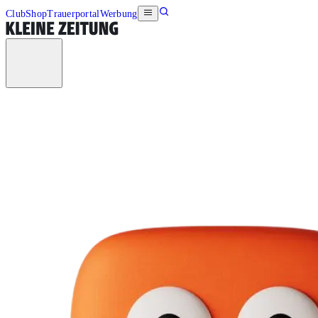
Club
Shop
Trauerportal
Werbung