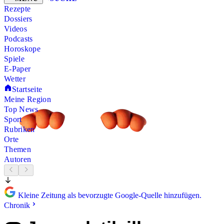
Rezepte
Dossiers
Videos
Podcasts
Horoskope
Spiele
E-Paper
Wetter
Startseite
Meine Region
Top News
Sport
Rubriken
Orte
Themen
Autoren
Kleine Zeitung als bevorzugte Google-Quelle hinzufügen.
Chronik