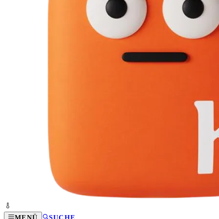
MENÜ
SUCHE