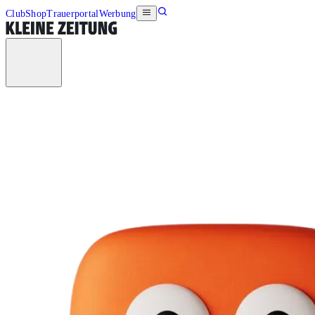
Club
Shop
Trauerportal
Werbung