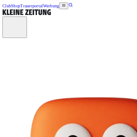
Club
Shop
Trauerportal
Werbung