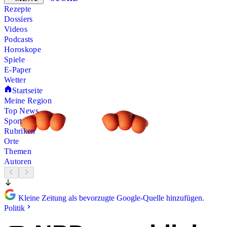
Rezepte
Dossiers
Videos
Podcasts
Horoskope
Spiele
E-Paper
Wetter
Startseite
Meine Region
Top News
Sport
Rubriken
Orte
Themen
Autoren
Kleine Zeitung als bevorzugte Google-Quelle hinzufügen.
Politik