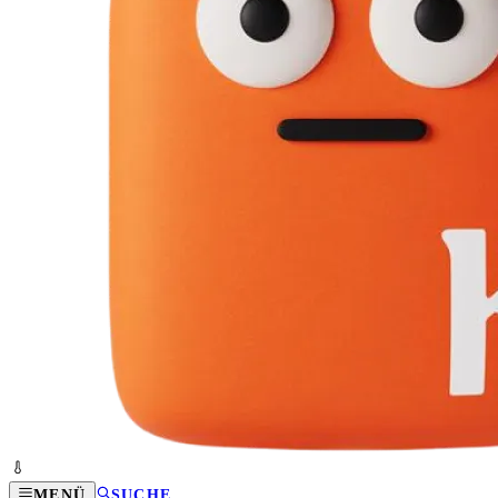
MENÜ
SUCHE