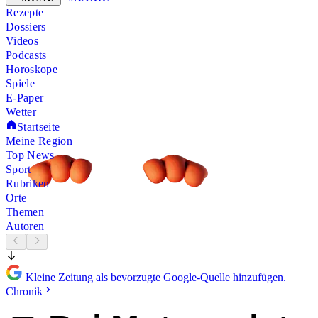
Rezepte
Dossiers
Videos
Podcasts
Horoskope
Spiele
E-Paper
Wetter
Startseite
Meine Region
Top News
Sport
Rubriken
Orte
Themen
Autoren
Kleine Zeitung als bevorzugte Google-Quelle hinzufügen.
Chronik