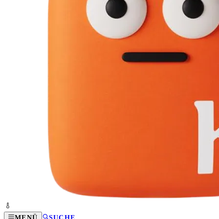
MENÜ
SUCHE