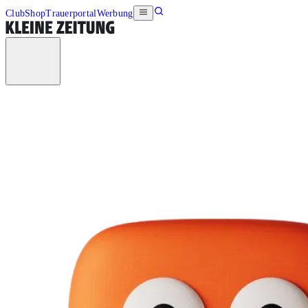
Club
Shop
Trauerportal
Werbung