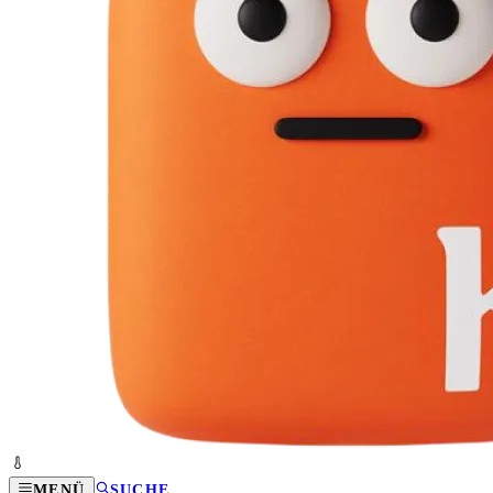
MENÜ
SUCHE