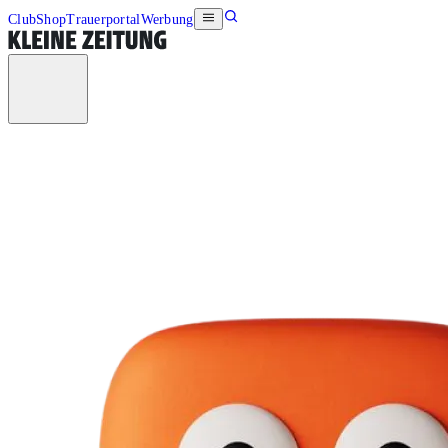
Club
Shop
Trauerportal
Werbung