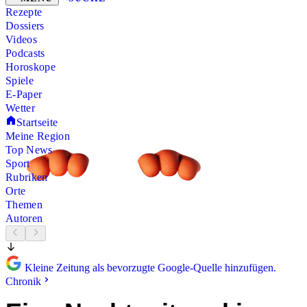
Rezepte
Dossiers
Videos
Podcasts
Horoskope
Spiele
E-Paper
Wetter
Startseite
Meine Region
Top News
Sport
Rubriken
Orte
Themen
Autoren
Kleine Zeitung als bevorzugte Google-Quelle hinzufügen.
Chronik