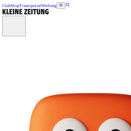
Club
Shop
Trauerportal
Werbung