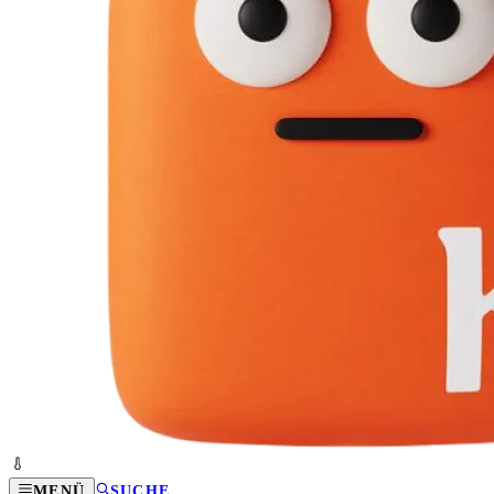
MENÜ
SUCHE