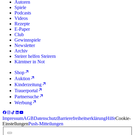
Autoren
Spiele
Podcasts
Videos
Rezepte
E-Paper
Club
Gewinnspiele
Newsletter
Archiv
Steirer helfen Steirern
Kärntner in Not
Shop
Auktion
Kinderzeitung
Trauerportal
Partnersuche
Werbung
Impressum
AGB
Datenschutz
Barrierefreiheitserklärung
Hilfe
Cookie-
Einstellungen
Push-Mitteilungen