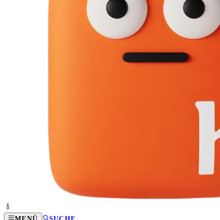
MENÜ
SUCHE