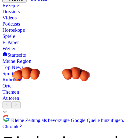
Rezepte
Dossiers
Videos
Podcasts
Horoskope
Spiele
E-Paper
Wetter
Startseite
Meine Region
Top News
Sport
Rubriken
Orte
Themen
Autoren
Kleine Zeitung als bevorzugte Google-Quelle hinzufügen.
Chronik