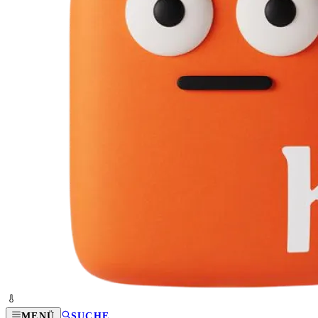
MENÜ
SUCHE