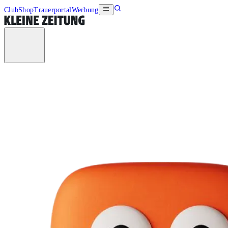
Club
Shop
Trauerportal
Werbung