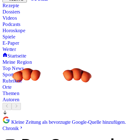
Rezepte
Dossiers
Videos
Podcasts
Horoskope
Spiele
E-Paper
Wetter
Startseite
Meine Region
Top News
Sport
Rubriken
Orte
Themen
Autoren
Kleine Zeitung als bevorzugte Google-Quelle hinzufügen.
Chronik