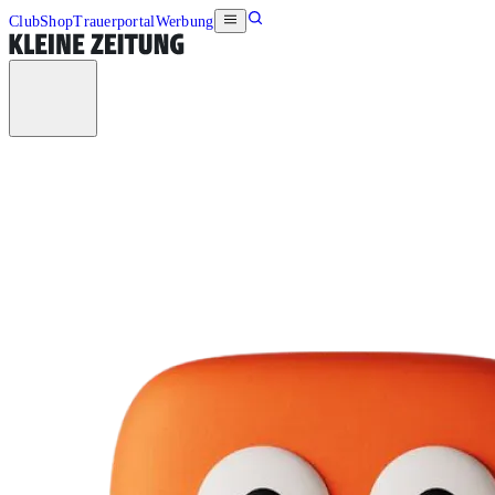
Club
Shop
Trauerportal
Werbung