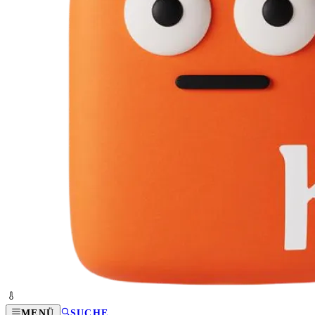
MENÜ
SUCHE