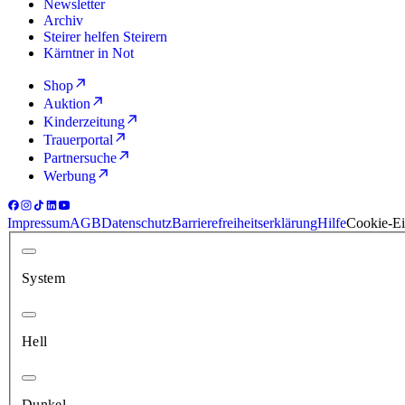
Newsletter
Archiv
Steirer helfen Steirern
Kärntner in Not
Shop
Auktion
Kinderzeitung
Trauerportal
Partnersuche
Werbung
Impressum
AGB
Datenschutz
Barrierefreiheitserklärung
Hilfe
Cookie-Ei
System
Hell
Dunkel