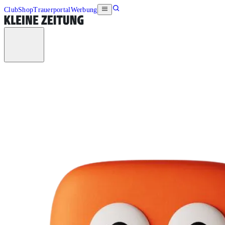
Club
Shop
Trauerportal
Werbung