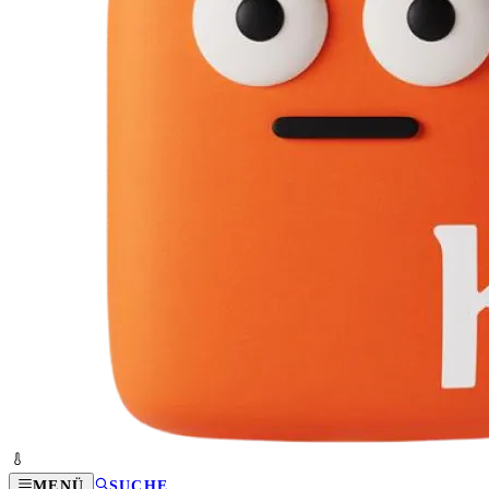
MENÜ
SUCHE