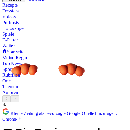
Rezepte
Dossiers
Videos
Podcasts
Horoskope
Spiele
E-Paper
Wetter
Startseite
Meine Region
Top News
Sport
Rubriken
Orte
Themen
Autoren
Kleine Zeitung als bevorzugte Google-Quelle hinzufügen.
Chronik