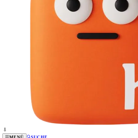
MENÜ
SUCHE