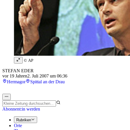
© AP
STEFAN EDER
vor 19 Jahren
2. Juli 2007 um 06:36
Hermagor
Spittal an der Drau
Abonnent:in werden
Rubriken
Orte