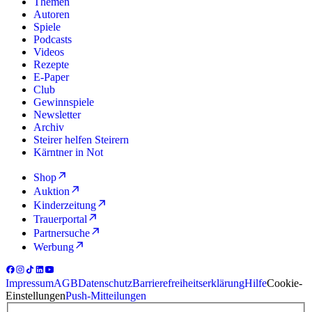
Themen
Autoren
Spiele
Podcasts
Videos
Rezepte
E-Paper
Club
Gewinnspiele
Newsletter
Archiv
Steirer helfen Steirern
Kärntner in Not
Shop
Auktion
Kinderzeitung
Trauerportal
Partnersuche
Werbung
Impressum
AGB
Datenschutz
Barrierefreiheitserklärung
Hilfe
Cookie-
Einstellungen
Push-Mitteilungen