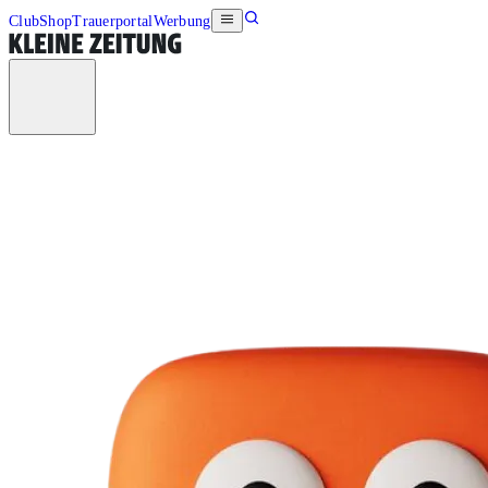
Club
Shop
Trauerportal
Werbung