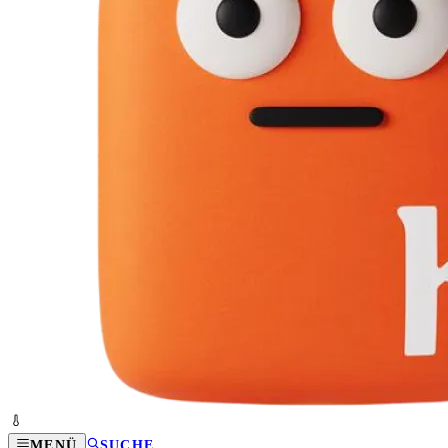
MENÜ
SUCHE