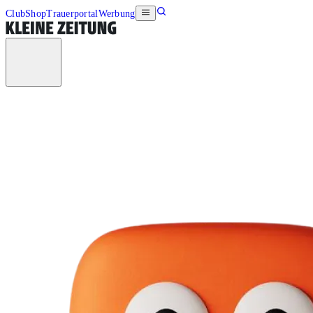
Club
Shop
Trauerportal
Werbung