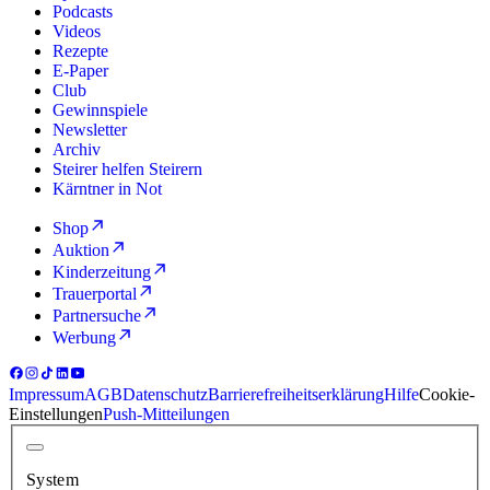
Podcasts
Videos
Rezepte
E-Paper
Club
Gewinnspiele
Newsletter
Archiv
Steirer helfen Steirern
Kärntner in Not
Shop
Auktion
Kinderzeitung
Trauerportal
Partnersuche
Werbung
Impressum
AGB
Datenschutz
Barrierefreiheitserklärung
Hilfe
Cookie-
Einstellungen
Push-Mitteilungen
System