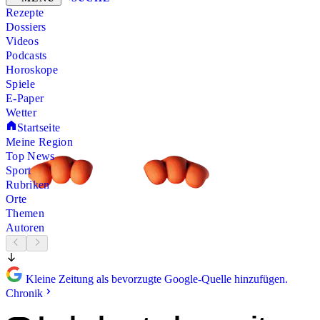
Rezepte
Dossiers
Videos
Podcasts
Horoskope
Spiele
E-Paper
Wetter
Startseite
Meine Region
Top News
Sport
Rubriken
Orte
Themen
Autoren
Kleine Zeitung als bevorzugte Google-Quelle hinzufügen.
Chronik